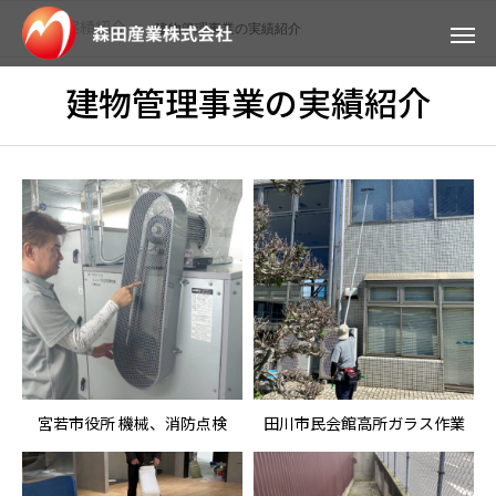
実績紹介
建物管理事業の実績紹介
ホーム
建物管理事業の実績紹介
宮若市役所 機械、消防点検
田川市民会館高所ガラス作業