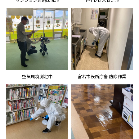
マンション通路床洗浄
トイレ排水管洗浄
空気環境測定中
宮若市役所庁舎 防除作業